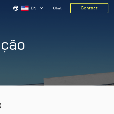
Contact
EN
Chat
ição
s