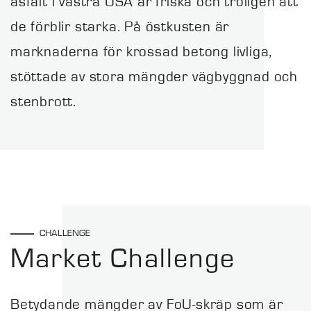
asfalt i västra USA är friska och troligen att
de förblir starka. På östkusten är
marknaderna för krossad betong livliga,
stöttade av stora mängder vägbyggnad och
stenbrott.
CHALLENGE
Market Challenge
Betydande mängder av FoU-skräp som är