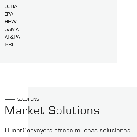
OSHA
EPA
HHW
GAMA
AF&PA
ISRI
SOLUTIONS
Market Solutions
FluentConveyors ofrece muchas soluciones